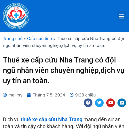
Nhảy
tới
M
nội
dung
Trang chủ
»
Cấp cứu tỉnh
»
Thuê xe cấp cứu Nha Trang có đội
ngũ nhân viên chuyên nghiệp,dịch vụ uy tín an toàn.
Thuê xe cấp cứu Nha Trang có đội
ngũ nhân viên chuyên nghiệp,dịch vụ
uy tín an toàn.
mai my
Tháng 7 5, 2024
9:28 chiều
F
T
Y
L
a
w
o
i
c
i
u
n
e
t
t
k
b
t
u
e
Dịch vụ
thuê xe cấp cứu Nha Trang
mang đến sự an
o
e
b
d
toàn và tin cậy cho khách hàng. Với đội ngũ nhân viên
o
r
e
i