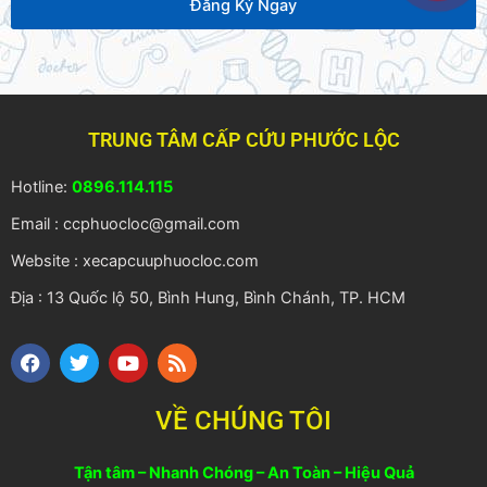
Đăng Ký Ngay
Alternative:
TRUNG TÂM CẤP CỨU PHƯỚC LỘC
Hotline:
0896.114.115
Email : ccphuocloc@gmail.com
Website : xecapcuuphuocloc.com
Địa : 13 Quốc lộ 50, Bình Hung, Bình Chánh, TP. HCM
F
T
Y
R
a
w
o
s
c
i
u
s
e
t
t
VỀ CHÚNG TÔI
b
t
u
o
e
b
o
r
e
Tận tâm – Nhanh Chóng – An Toàn – Hiệu Quả