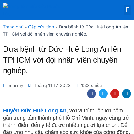
Nhảy
M
tới
DỊCH VỤ THUÊ THIẾT BỊ Y TẾ
nội
dung
Trang chủ
»
Cấp cứu tỉnh
»
Đưa bệnh từ Đức Huệ Long An lên
TPHCM với đội nhân viên chuyên nghiệp.
Đưa bệnh từ Đức Huệ Long An lên
TPHCM với đội nhân viên chuyên
nghiệp.
mai my
Tháng 11 17, 2023
1:38 chiều
F
T
Y
L
a
w
o
i
c
i
u
n
e
t
t
k
b
t
u
e
Huyện Đức Huệ Long An
, với vị trí thuận lợi nằm
o
e
b
d
gần trung tâm thành phố Hồ Chí Minh, ngày càng trở
o
r
e
i
k
n
thành điểm đến y tế được nhiều người lựa chọn. Để
đáp ứng nhu cầu chăm sóc sức khỏe của cộng đồng,