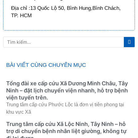
Địa chỉ :13 Quốc Lộ 50, Bình Hung,Bình Chách,
TP. HCM
Tì
Tìm
ki
kiếm
BÀI VIẾT CÙNG CHUYÊN MỤC
Tổng đài xe cấp cứu Xã Dương Minh Châu, Tây
Ninh – đặt lịch chuyển viện nhanh, hỗ trợ bệnh
viện tuyến trên.
Trung tâm cấp cứu Phước Lộc là đơn vị tiên phong tại
khu vực Xã
Trung tâm cấp cứu Xã Lộc Ninh, Tây Ninh – hỗ
trợ di chuyển bệnh nhân liệt giường, không tự