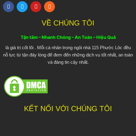
F
T
Y
R
a
w
o
s
c
i
u
s
e
t
t
VỀ CHÚNG TÔI
b
t
u
o
e
b
o
r
e
Tận tâm – Nhanh Chóng – An Toàn – Hiệu Quả
k
là giá trị cốt lõi . Mỗi cá nhân trong ngôi nhà 115 Phước Lôc đều
nỗ lực từ tận đáy lòng để đem đến những dịch vụ tốt nhất, an toàn
và đáng tin cậy nhất.
KẾT NỐI VỚI CHÚNG TÔI