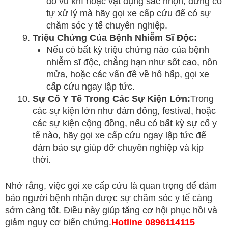
do vũ khí hoặc vật dụng sắc nhọn, đừng cố
tự xử lý mà hãy gọi xe cấp cứu để có sự
chăm sóc y tế chuyên nghiệp.
Triệu Chứng Của Bệnh Nhiễm Sĩ Độc:
Nếu có bất kỳ triệu chứng nào của bệnh
nhiễm sĩ độc, chẳng hạn như sốt cao, nôn
mửa, hoặc các vấn đề về hô hấp, gọi xe
cấp cứu ngay lập tức.
Sự Cố Y Tế Trong Các Sự Kiện Lớn:
Trong
các sự kiện lớn như đám đông, festival, hoặc
các sự kiện cộng đồng, nếu có bất kỳ sự cố y
tế nào, hãy gọi xe cấp cứu ngay lập tức để
đảm bảo sự giúp đỡ chuyên nghiệp và kịp
thời.
Nhớ rằng, việc gọi xe cấp cứu là quan trọng để đảm
bảo người bệnh nhận được sự chăm sóc y tế càng
sớm càng tốt. Điều này giúp tăng cơ hội phục hồi và
giảm nguy cơ biến chứng.
Hotline 0896114115