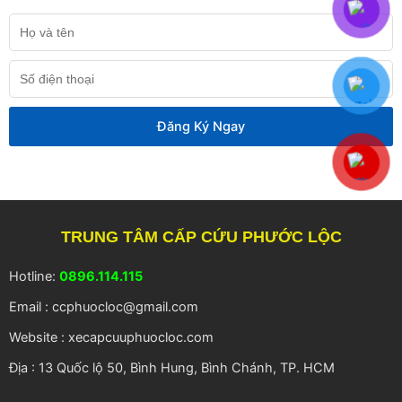
Họ
và
tên
Số
điện
thoại
Đăng Ký Ngay
TRUNG TÂM CẤP CỨU PHƯỚC LỘC
Hotline:
0896.114.115
Email : ccphuocloc@gmail.com
Website : xecapcuuphuocloc.com
Địa : 13 Quốc lộ 50, Bình Hung, Bình Chánh, TP. HCM