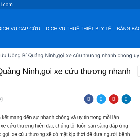
l.com
DỊCH VỤ CẤP CỨU
DỊCH VỤ THUÊ THIẾT BỊ Y TẾ
BẢNG BÁO
cứu Uông Bí Quảng Ninh,gọi xe cứu thương nhanh chóng uy 
Quảng Ninh,gọi xe cứu thương nhanh
F
T
Y
L
ng
a
w
o
i
c
i
u
n
e
t
t
k
b
t
u
e
kết mang đến sự nhanh chóng và uy tín trong mỗi lần
o
e
b
d
o
r
e
i
 xe cứu thương hiện đại, chúng tôi luôn sẵn sàng đáp ứng
k
n
c gọi, xe cứu thương sẽ có mặt kịp thời để đưa người bệnh