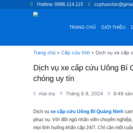
Nhảy
Hotline: 0896.114.115
ccphuocloc@gmai
tới
nội
dung
TRANG CHỦ
GIỚI THIỆU
Trang chủ
»
Cấp cứu tỉnh
»
Dịch vụ xe cấp 
Dịch vụ xe cấp cứu Uông Bí 
chóng uy tín
mai my
Tháng 6 8, 2024
8:49 sá
Dịch vụ
xe cấp cứu Uông Bí Quảng Ninh
cam 
phục vụ. Với đội ngũ nhân viên chuyên nghiệp,
mọi tình huống khẩn cấp 24/7. Chỉ cần một cuộ