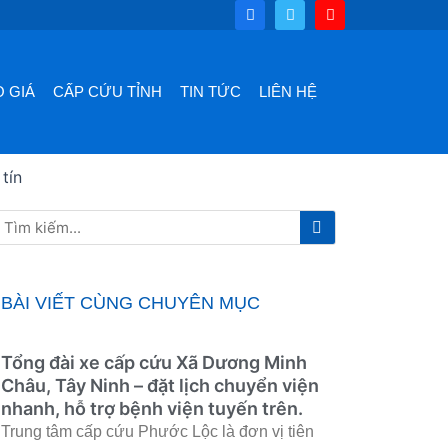
F
T
Y
a
w
o
c
i
u
e
t
t
b
t
u
o
e
b
 GIÁ
CẤP CỨU TỈNH
TIN TỨC
LIÊN HỆ
o
r
e
k
tín
Tìm
Tìm
kiếm
kiếm
BÀI VIẾT CÙNG CHUYÊN MỤC
Tổng đài xe cấp cứu Xã Dương Minh
Châu, Tây Ninh – đặt lịch chuyển viện
nhanh, hỗ trợ bệnh viện tuyến trên.
Trung tâm cấp cứu Phước Lộc là đơn vị tiên