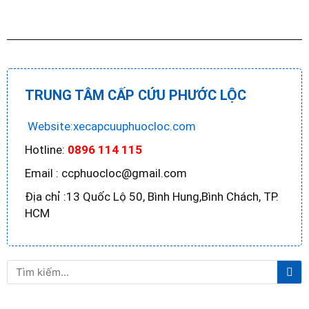
TRUNG TÂM CẤP CỨU PHƯỚC LỘC
Website:xecapcuuphuocloc.com
Hotline:
0896 114 115
Email : ccphuocloc@gmail.com
Địa chỉ :13 Quốc Lộ 50, Bình Hung,Bình Chách, TP.
HCM
Tì
Tìm
ki
kiếm