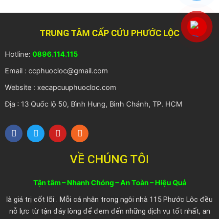
TRUNG TÂM CẤP CỨU PHƯỚC LỘC
Hotline:
0896.114.115
Email : ccphuocloc@gmail.com
Website : xecapcuuphuocloc.com
Địa : 13 Quốc lộ 50, Bình Hung, Bình Chánh, TP. HCM
F
T
Y
R
a
w
o
s
c
i
u
s
e
t
t
VỀ CHÚNG TÔI
b
t
u
o
e
b
o
r
e
Tận tâm – Nhanh Chóng – An Toàn – Hiệu Quả
k
là giá trị cốt lõi . Mỗi cá nhân trong ngôi nhà 115 Phước Lôc đều
nỗ lực từ tận đáy lòng để đem đến những dịch vụ tốt nhất, an