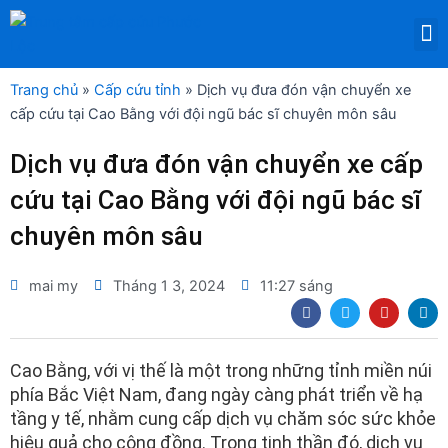
Nhảy
M
tới
DỊCH VỤ THUÊ THIẾT BỊ Y TẾ
nội
dung
Trang chủ
»
Cấp cứu tỉnh
»
Dịch vụ đưa đón vận chuyển xe
cấp cứu tại Cao Bằng với đội ngũ bác sĩ chuyên môn sâu
Dịch vụ đưa đón vận chuyển xe cấp
cứu tại Cao Bằng với đội ngũ bác sĩ
chuyên môn sâu
mai my
Tháng 1 3, 2024
11:27 sáng
F
T
Y
L
a
w
o
i
c
i
u
n
e
t
t
k
b
t
u
e
Cao Bằng, với vị thế là một trong những tỉnh miền núi
o
e
b
d
phía Bắc Việt Nam, đang ngày càng phát triển về hạ
o
r
e
i
k
n
tầng y tế, nhằm cung cấp dịch vụ chăm sóc sức khỏe
hiệu quả cho cộng đồng. Trong tinh thần đó, dịch vụ