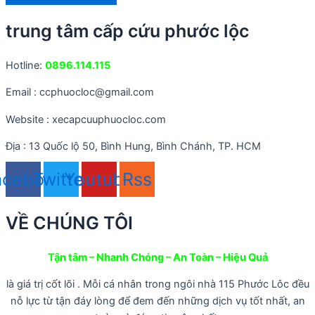
trung tâm cấp cứu phước lộc
Hotline:
0896.114.115
Email : ccphuocloc@gmail.com
Website : xecapcuuphuocloc.com
Địa : 13 Quốc lộ 50, Bình Hung, Bình Chánh, TP. HCM
acebook
Twitter
Youtube
Rss
VỀ CHÚNG TÔI
Tận tâm – Nhanh Chóng – An Toàn – Hiệu Quả
là giá trị cốt lõi . Mỗi cá nhân trong ngôi nhà 115 Phước Lôc đều
nỗ lực từ tận đáy lòng để đem đến những dịch vụ tốt nhất, an