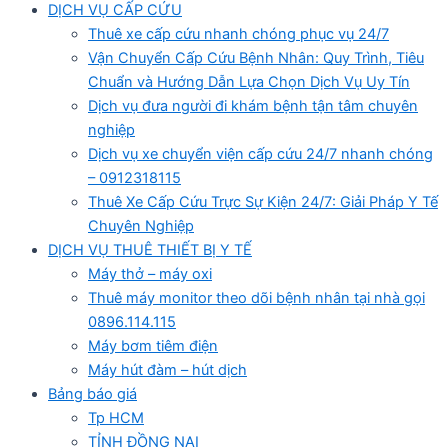
DỊCH VỤ CẤP CỨU
Thuê xe cấp cứu nhanh chóng phục vụ 24/7
Vận Chuyển Cấp Cứu Bệnh Nhân: Quy Trình, Tiêu
Chuẩn và Hướng Dẫn Lựa Chọn Dịch Vụ Uy Tín
Dịch vụ đưa người đi khám bệnh tận tâm chuyên
nghiệp
Dịch vụ xe chuyển viện cấp cứu 24/7 nhanh chóng
– 0912318115
Thuê Xe Cấp Cứu Trực Sự Kiện 24/7: Giải Pháp Y Tế
Chuyên Nghiệp
DỊCH VỤ THUÊ THIẾT BỊ Y TẾ
Máy thở – máy oxi
Thuê máy monitor theo dõi bệnh nhân tại nhà gọi
0896.114.115
Máy bơm tiêm điện
Máy hút đàm – hút dịch
Bảng báo giá
Tp HCM
TỈNH ĐỒNG NAI