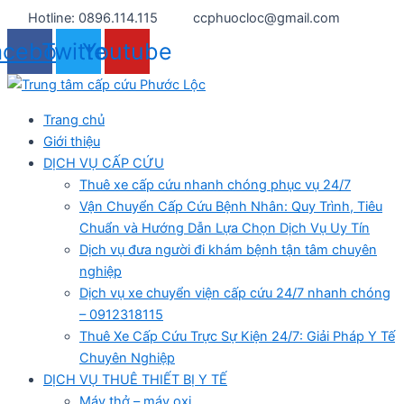
Nhảy
Hotline: 0896.114.115
ccphuocloc@gmail.com
tới
acebook
Twitter
Youtube
nội
dung
Trang chủ
Giới thiệu
DỊCH VỤ CẤP CỨU
Thuê xe cấp cứu nhanh chóng phục vụ 24/7
Vận Chuyển Cấp Cứu Bệnh Nhân: Quy Trình, Tiêu
Chuẩn và Hướng Dẫn Lựa Chọn Dịch Vụ Uy Tín
Dịch vụ đưa người đi khám bệnh tận tâm chuyên
nghiệp
Dịch vụ xe chuyển viện cấp cứu 24/7 nhanh chóng
– 0912318115
Thuê Xe Cấp Cứu Trực Sự Kiện 24/7: Giải Pháp Y Tế
Chuyên Nghiệp
DỊCH VỤ THUÊ THIẾT BỊ Y TẾ
Máy thở – máy oxi