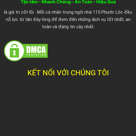
o
r
e
Tận tâm – Nhanh Chóng – An Toàn – Hiệu Quả
k
là giá trị cốt lõi . Mỗi cá nhân trong ngôi nhà 115 Phước Lôc đều
nỗ lực từ tận đáy lòng để đem đến những dịch vụ tốt nhất, an
toàn và đáng tin cậy nhất.
KẾT NỐI VỚI CHÚNG TÔI