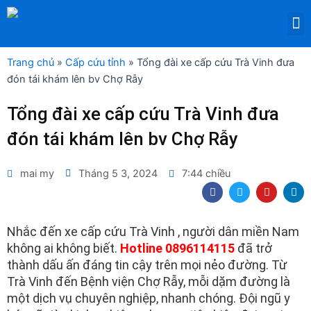
Nhảy
M
tới
DỊCH VỤ THUÊ THIẾT BỊ Y TẾ
nội
dung
Trang chủ
»
Cấp cứu tỉnh
»
Tổng đài xe cấp cứu Trà Vinh đưa
đón tái khám lên bv Chợ Rẫy
Tổng đài xe cấp cứu Trà Vinh đưa
đón tái khám lên bv Chợ Rẫy
mai my
Tháng 5 3, 2024
7:44 chiều
F
T
Y
L
a
w
o
i
c
i
u
n
e
t
t
k
b
t
u
e
Nhắc đến xe cấp cứu Trà Vinh , người dân miền Nam
o
e
b
d
không ai không biết.
Hotline 0896114115
đã trở
o
r
e
i
k
n
thành dấu ấn đáng tin cậy trên mọi nẻo đường. Từ
Trà Vinh đến Bệnh viện Chợ Rẫy, mỗi dặm đường là
một dịch vụ chuyên nghiệp, nhanh chóng. Đội ngũ y