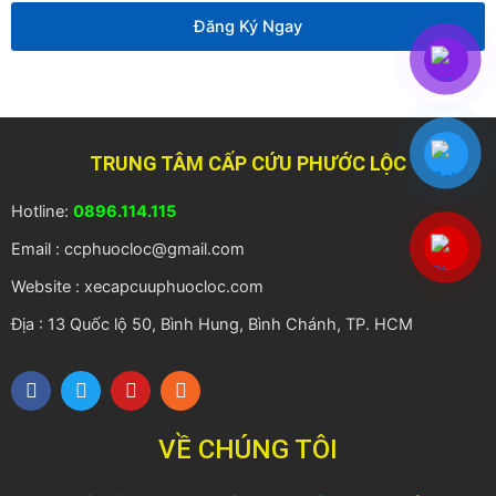
thoại
Đăng Ký Ngay
TRUNG TÂM CẤP CỨU PHƯỚC LỘC
Hotline:
0896.114.115
Email : ccphuocloc@gmail.com
Website : xecapcuuphuocloc.com
Địa : 13 Quốc lộ 50, Bình Hung, Bình Chánh, TP. HCM
F
T
Y
R
a
w
o
s
c
i
u
s
e
t
t
VỀ CHÚNG TÔI
b
t
u
o
e
b