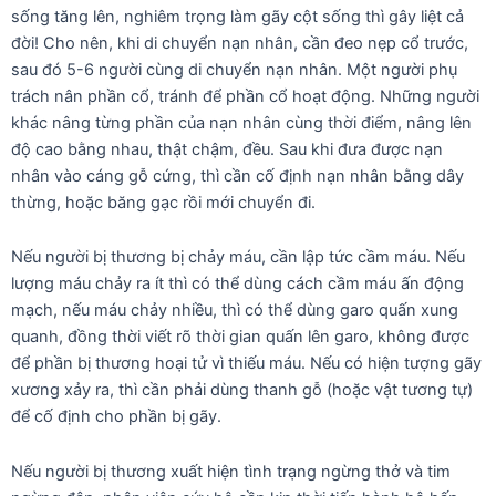
sống tăng lên, nghiêm trọng làm gãy cột sống thì gây liệt cả
đời! Cho nên, khi di chuyển nạn nhân, cần đeo nẹp cổ trước,
sau đó 5-6 người cùng di chuyển nạn nhân. Một người phụ
trách nân phần cổ, tránh để phần cổ hoạt động. Những người
khác nâng từng phần của nạn nhân cùng thời điểm, nâng lên
độ cao bằng nhau, thật chậm, đều. Sau khi đưa được nạn
nhân vào cáng gỗ cứng, thì cần cố định nạn nhân bằng dây
thừng, hoặc băng gạc rồi mới chuyển đi.
Nếu người bị thương bị chảy máu, cần lập tức cầm máu. Nếu
lượng máu chảy ra ít thì có thể dùng cách cầm máu ấn động
mạch, nếu máu chảy nhiều, thì có thể dùng garo quấn xung
quanh, đồng thời viết rõ thời gian quấn lên garo, không được
để phần bị thương hoại tử vì thiếu máu. Nếu có hiện tượng gãy
xương xảy ra, thì cần phải dùng thanh gỗ (hoặc vật tương tự)
để cố định cho phần bị gãy.
Nếu người bị thương xuất hiện tình trạng ngừng thở và tim