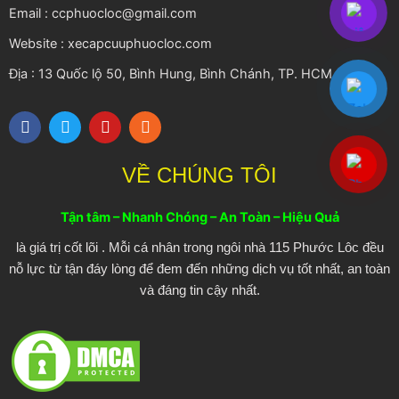
Email : ccphuocloc@gmail.com
Website : xecapcuuphuocloc.com
Địa : 13 Quốc lộ 50, Bình Hung, Bình Chánh, TP. HCM
F
T
Y
R
a
w
o
s
c
i
u
s
e
t
t
VỀ CHÚNG TÔI
b
t
u
o
e
b
o
r
e
Tận tâm – Nhanh Chóng – An Toàn – Hiệu Quả
k
là giá trị cốt lõi . Mỗi cá nhân trong ngôi nhà 115 Phước Lôc đều
nỗ lực từ tận đáy lòng để đem đến những dịch vụ tốt nhất, an toàn
và đáng tin cậy nhất.