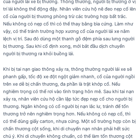
của người lái xe bị thương. Thông thương, người bị thương ở vị
trí lái không thể động đậy. Nhân viên cứu hộ nê đeo nẹp cổ lên
cổ của người bị thương phòng trừ các trường hợp bất trắc.
Nếu không có nẹp cổ thì có thể thay bằng bìa cứng. Làm như
vậy, có thể tránh trường hợp xương cổ của người lái xe nằm
lệch vị trí. Sau đó dùng một thanh gỗ đệm phía sau lưng người
bị thương. Sau khi cố định xong, mới bắt đầu dịch chuyển
người bị thương ra khỏi buồng lái.
Khi bị tai nạn giao thông xảy ra, thông thường người lái xe sẽ
phanh gấp, tốc độ xe đột ngột giảm nhanh, cổ của người ngồi
trên xe dễ bị chấn thương, đa phần là trật khớp cổ. Nếu
nghiêm trọng có thể rơi vào tình trạng hôn mê. Sau khi tai nạn
xảy ra, nhân viên cứu hộ cần lập tức đẹp nẹp cổ cho người bị
thương. Ngăn không có cổ người bị nạn lắc lư, tránh để tổn
thương trở nên nghiêm trọng hơn. Nếu không có nẹp cổ, thì
có thể dùng giấy carton, nhựa cứng. Một số trường hợp còn bị
chấn thương cột sống, khi di chuyển nạn nhân phải hết sức
chú ý. Khi di chuyển không chuẩn, có thể làm tổn thương cột