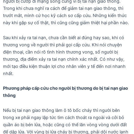
người bị cướp đi mạng sống cũng vì bị tai nạn giao thông.
k
n
Trong khi chưa nghĩ ra cách để giảm tai nạn giao thông, thì
trướt mắt, mình cứ học kỹ cách sơ cấp cứu. Những kiến thức
này khi gặp sự cố thật, thì cũng cũng giảm thiệt hại phần nào.
Sau khi xảy ra tai nạn, chưa cần biết ai đúng hay sao, khi có
thương vong về người thì phải gọi cấp cứu. Khi nói chuyện
điện thoại, cần nói rõ tình hình thương vong, số người bị
thương, địa điểm xảy ra tai nạn chính xác nhất. Có như vậy,
mới tạo điều kiện thuận lợi cho nhân viên y tế đến nơi nhanh
nhất.
Phương pháp cấp cứu cho người bị thương do bị tai nạn giao
thông
Nếu bị tai nạn giao thông làm ô tô bốc cháy thì người bên
trong xe phải ngay lập tức tìm cách thoát ra ngoài và cởi bỏ
quần áo bị bén lửa, hoặc cũng có thể lăn vòng vòng dưới đất
để dập lửa. Với vùng bị lửa cháy bị thương, phải dội nước lạnh