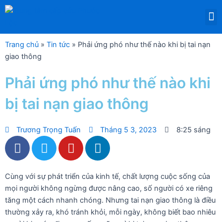
Nhảy
M
tới
DỊCH VỤ THUÊ THIẾT BỊ Y TẾ
nội
dung
Trang chủ
»
Tin tức
»
Phải ứng phó như thế nào khi bị tai nạn
giao thông
Phải ứng phó như thế nào khi
bị tai nạn giao thông
Trương Trọng Tuấn
Tháng 5 3, 2023
8:25 sáng
F
T
Y
L
a
w
o
i
c
i
u
n
e
t
t
k
Cùng với sự phát triển của kinh tế, chất lượng cuộc sống của
b
t
u
e
mọi người không ngừng được nâng cao, số người có xe riêng
tăng một cách nhanh chóng. Nhưng tai nạn giao thông là điều
o
e
b
d
thường xảy ra, khó tránh khỏi, mỗi ngày, không biết bao nhiêu
o
r
e
i