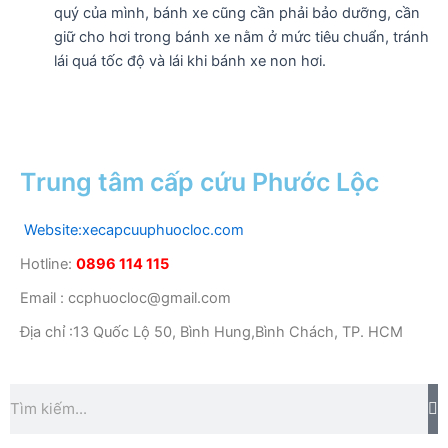
quý của mình, bánh xe cũng cần phải bảo dưỡng, cần
giữ cho hơi trong bánh xe nằm ở mức tiêu chuẩn, tránh
lái quá tốc độ và lái khi bánh xe non hơi.
Trung tâm cấp cứu Phước Lộc
Website:xecapcuuphuocloc.com
Hotline:
0896 114 115
Email : ccphuocloc@gmail.com
Địa chỉ :13 Quốc Lộ 50, Bình Hung,Bình Chách, TP. HCM
T
Tìm
k
kiếm