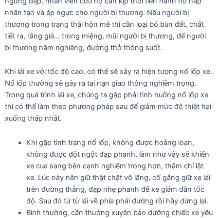
ngừng đập, nhân viên cứu hộ cần kịp thời tiến hành hô hấp
nhân tạo và ép ngực cho người bị thương. Nếu người bị
thương trong trạng thái hôn mê thì cần loại bỏ bùn đất, chất
tiết ra, răng giả… trong miệng, mũi người bị thương, để người
bị thương nằm nghiêng, đường thở thông suốt.
Khi lái xe với tốc độ cao, có thể sẽ xảy ra hiện tượng nổ lốp xe.
Nổ lốp thường sẽ gây ra tai nạn giao thông nghiêm trọng.
Trong quá trình lái xe, chúng ta gặp phải tình huống nổ lốp xe
thì có thể làm theo phương pháp sau để giảm mức độ thiệt hại
xuống thấp nhất.
Khi gặp tình trạng nổ lốp, không được hoảng loạn,
không được đột ngột đạp phanh, làm như vậy sẽ khiến
xe cua sang bên cạnh nghiêm trọng hơn, thậm chí lật
xe. Lúc này nên giữ thật chặt vô lăng, cố gắng giữ xe lái
trên đường thẳng, đạp nhẹ phanh để xe giảm dần tốc
độ. Sau đó từ từ lái về phía phải đường rồi hãy dừng lại.
Bình thường, cần thường xuyên bảo dưỡng chiếc xe yêu