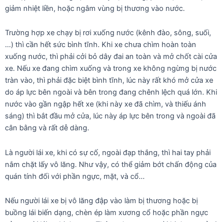
giảm nhiệt liền, hoặc ngâm vùng bị thương vào nước.
Trường hợp xe chạy bị rơi xuống nước (kênh đào, sông, suối,
…) thì cần hết sức bình tĩnh. Khi xe chưa chìm hoàn toàn
xuống nước, thì phải cởi bỏ dây đai an toàn và mở chốt cài cửa
xe. Nếu xe đang chìm xuống và trong xe không ngừng bị nước
tràn vào, thì phải đặc biệt bình tĩnh, lúc này rất khó mở cửa xe
do áp lực bên ngoài và bên trong đang chênh lệch quá lớn. Khi
nước vào gần ngập hết xe (khi này xe đã chìm, và thiếu ánh
sáng) thì bắt đầu mở cửa, lúc này áp lực bên trong và ngoài đã
cân bằng và rất dễ dàng.
Là người lái xe, khi có sự cố, ngoài đạp thắng, thì hai tay phải
nắm chặt lấy vô lăng. Như vậy, có thể giảm bớt chấn động của
quán tính đối với phần ngực, mặt, và cổ…
Nếu người lái xe bị vô lăng đập vào làm bị thương hoặc bị
buồng lái biến dạng, chèn ép làm xương cổ hoặc phần ngực